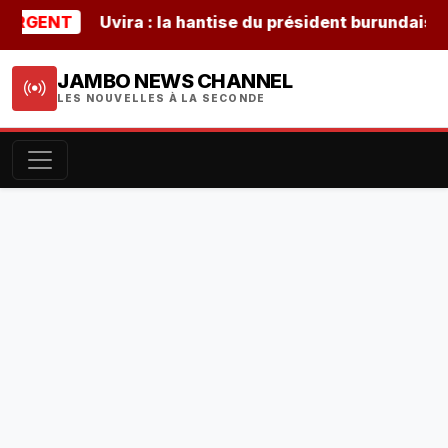
GENT
Uvira : la hantise du président burundais Ndayi
JAMBO NEWS CHANNEL
LES NOUVELLES À LA SECONDE