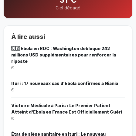
Ciel dégagé
À lire aussi
🇺🇸 Ebola en RDC : Washington débloque 242
millions USD supplémentaires pour renforcer la
riposte
Ituri : 17 nouveaux cas d’Ebola confirmés à Niania
Victoire Médicale à Paris : Le Premier Patient
Atteint d'Ebola en France Est Officiellement Guéri
État de siège sanitaire en Ituri : Le nouveau