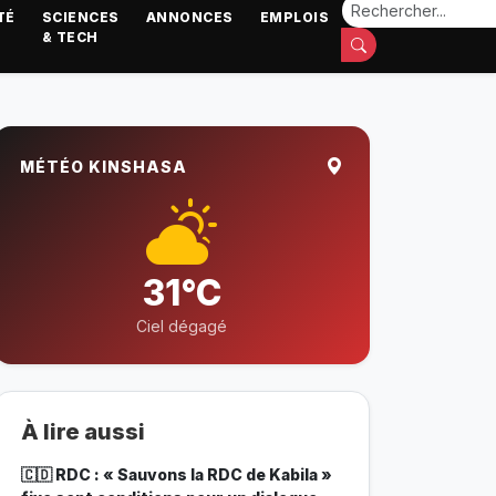
TÉ
SCIENCES
ANNONCES
EMPLOIS
& TECH
MÉTÉO KINSHASA
31°C
Ciel dégagé
À lire aussi
🇨🇩 RDC : « Sauvons la RDC de Kabila »