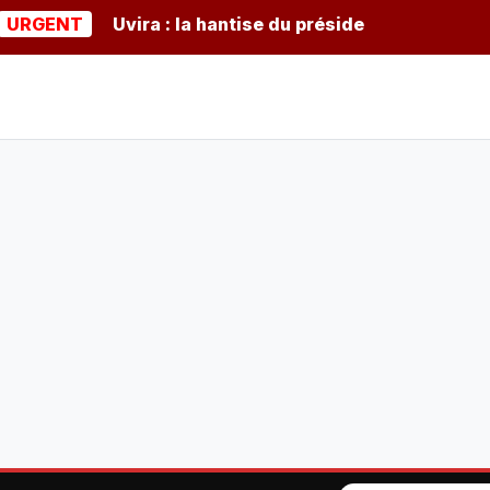
NT
Uvira : la hantise du président burundais Ndayish