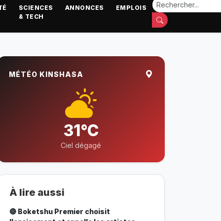
TÉ
SCIENCES
ANNONCES
EMPLOIS
& TECH
MÉTÉO KINSHASA
31°C
Ciel dégagé
À lire aussi
🔴 Boketshu Premier choisit