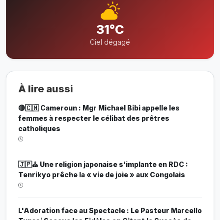
31°C
Ciel dégagé
À lire aussi
🔴🇨🇲 Cameroun : Mgr Michael Bibi appelle les
femmes à respecter le célibat des prêtres
catholiques
🇯🇵⛪ Une religion japonaise s'implante en RDC :
Tenrikyo prêche la « vie de joie » aux Congolais
L'Adoration face au Spectacle : Le Pasteur Marcello