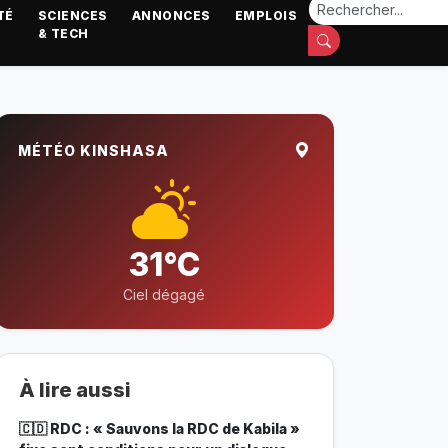
TÉ
SCIENCES
ANNONCES
EMPLOIS
& TECH
MÉTÉO KINSHASA
31°C
Ciel dégagé
À lire aussi
🇨🇩 RDC : « Sauvons la RDC de Kabila »