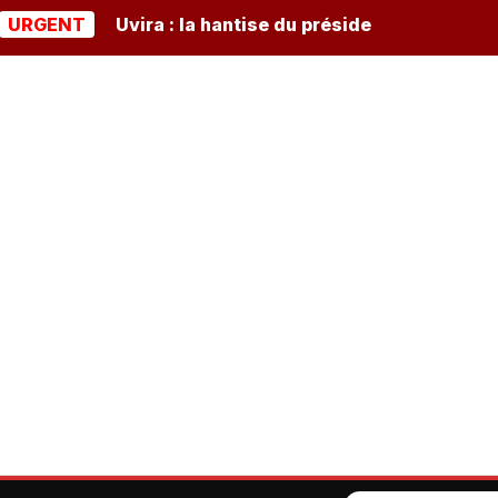
NT
Uvira : la hantise du président burundais Ndayish