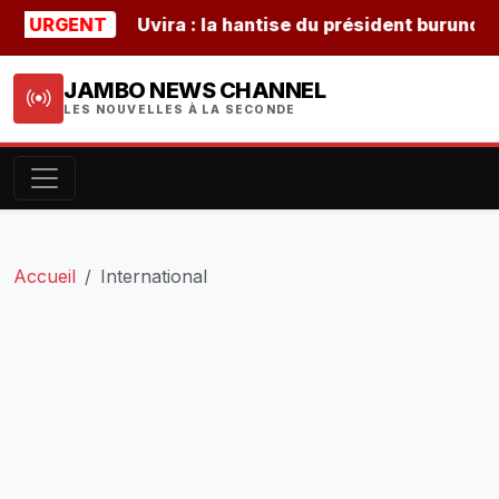
RGENT
Uvira : la hantise du président burundais Nda
JAMBO NEWS CHANNEL
LES NOUVELLES À LA SECONDE
Accueil
International