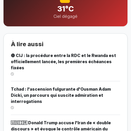
31°C
Ciel dégagé
À lire aussi
🔴 CIJ : la procédure entre la RDC et le Rwanda est
officiellement lancée, les premières échéances
fixées
Tchad : l'ascension fulgurante d'Ousman Adam
Dicki, un parcours qui suscite admiration et
interrogations
🇺🇸🇮🇷 Donald Trump accuse l'Iran de « double
discours » et évoque le contrôle américain du