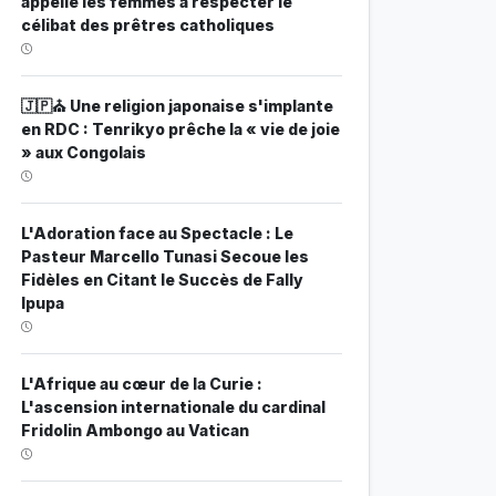
appelle les femmes à respecter le
célibat des prêtres catholiques
🇯🇵⛪ Une religion japonaise s'implante
en RDC : Tenrikyo prêche la « vie de joie
» aux Congolais
L'Adoration face au Spectacle : Le
Pasteur Marcello Tunasi Secoue les
Fidèles en Citant le Succès de Fally
Ipupa
L'Afrique au cœur de la Curie :
L'ascension internationale du cardinal
Fridolin Ambongo au Vatican