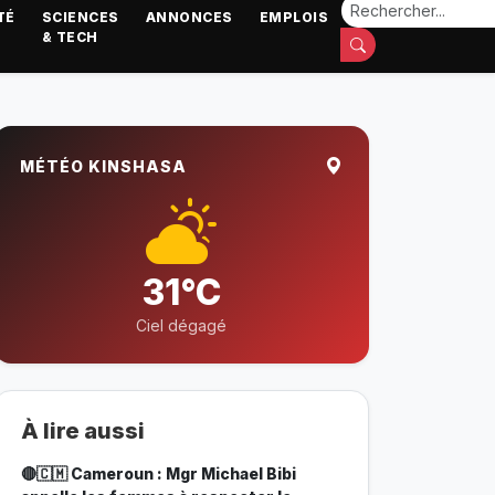
TÉ
SCIENCES
ANNONCES
EMPLOIS
& TECH
MÉTÉO KINSHASA
31°C
Ciel dégagé
À lire aussi
🔴🇨🇲 Cameroun : Mgr Michael Bibi