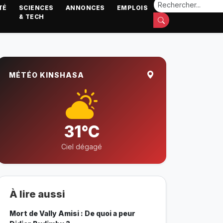
TÉ
SCIENCES
ANNONCES
EMPLOIS
& TECH
MÉTÉO KINSHASA
31°C
Ciel dégagé
À lire aussi
Mort de Vally Amisi : De quoi a peur