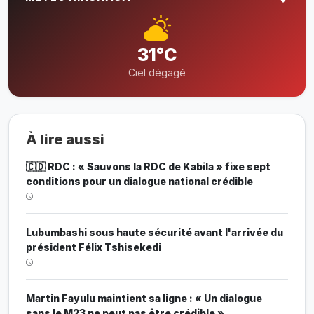
31°C
Ciel dégagé
À lire aussi
🇨🇩 RDC : « Sauvons la RDC de Kabila » fixe sept
conditions pour un dialogue national crédible
Lubumbashi sous haute sécurité avant l'arrivée du
président Félix Tshisekedi
Martin Fayulu maintient sa ligne : « Un dialogue
sans le M23 ne peut pas être crédible »