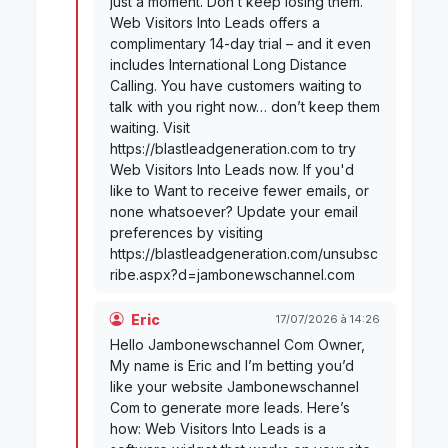
just a moment. Don’t keep losing them.
Web Visitors Into Leads offers a
complimentary 14-day trial – and it even
includes International Long Distance
Calling. You have customers waiting to
talk with you right now… don’t keep them
waiting. Visit
https://blastleadgeneration.com to try
Web Visitors Into Leads now. If you'd
like to Want to receive fewer emails, or
none whatsoever? Update your email
preferences by visiting
https://blastleadgeneration.com/unsubsc
ribe.aspx?d=jambonewschannel.com
Eric
17/07/2026 à 14:26
Hello Jambonewschannel Com Owner,
My name is Eric and I’m betting you’d
like your website Jambonewschannel
Com to generate more leads. Here’s
how: Web Visitors Into Leads is a