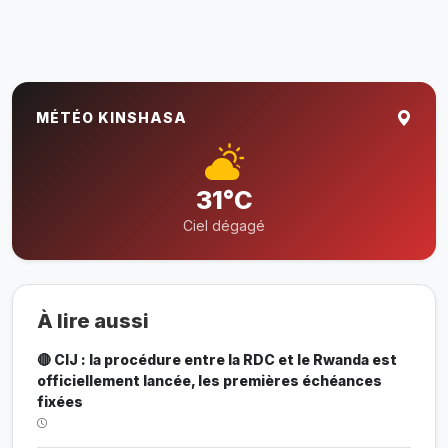
MÉTÉO KINSHASA
31°C
Ciel dégagé
À lire aussi
🔴 CIJ : la procédure entre la RDC et le Rwanda est
officiellement lancée, les premières échéances
fixées