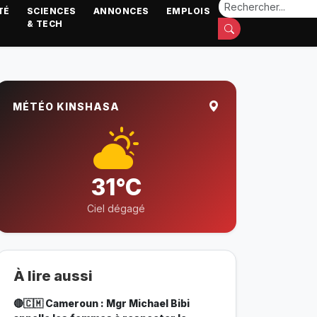
TÉ
SCIENCES
ANNONCES
EMPLOIS
& TECH
MÉTÉO KINSHASA
31°C
Ciel dégagé
À lire aussi
🔴🇨🇲 Cameroun : Mgr Michael Bibi