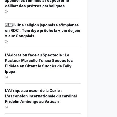
appelle les femmes à respecter le
célibat des prêtres catholiques
🇯🇵⛪ Une religion japonaise s'implante
en RDC : Tenrikyo prêche la « vie de joie
» aux Congolais
L'Adoration face au Spectacle : Le
Pasteur Marcello Tunasi Secoue les
Fidèles en Citant le Succès de Fally
Ipupa
L'Afrique au cœur de la Curie :
L'ascension internationale du cardinal
Fridolin Ambongo au Vatican