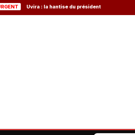
T
Uvira : la hantise du président burundais Ndayishim