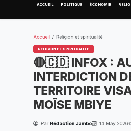
ACCUEIL
POLITIQUE
ÉCONOMIE
RELIG
Accueil
Religion et spiritualité
RELIGION ET SPIRITUALITÉ
🔴🇨🇩 INFOX : 
INTERDICTION D
TERRITOIRE VIS
MOÏSE MBIYE
Par
Rédaction Jambo
14 May 2026