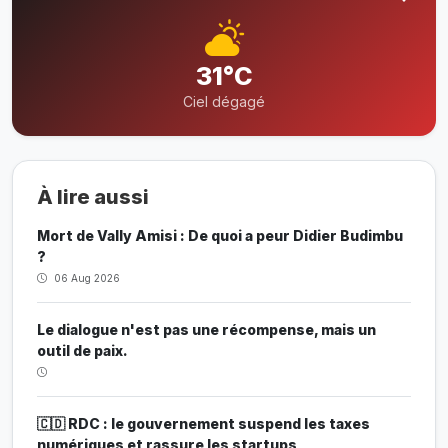
31°C
Ciel dégagé
À lire aussi
Mort de Vally Amisi : De quoi a peur Didier Budimbu
?
06 Aug 2026
Le dialogue n'est pas une récompense, mais un
outil de paix.
🇨🇩 RDC : le gouvernement suspend les taxes
numériques et rassure les startups