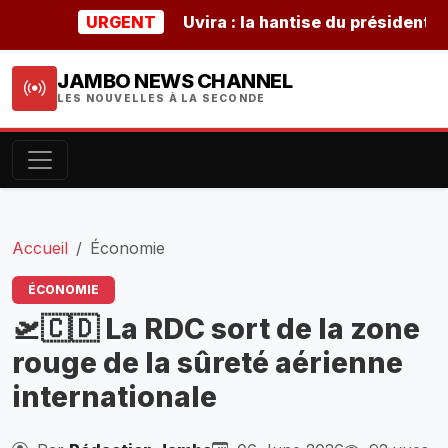
URGENT
Uvira : la hantise du président burun
JAMBO NEWS CHANNEL
LES NOUVELLES À LA SECONDE
Accueil
Économie
ÉCONOMIE
🛫🇨🇩 La RDC sort de la zone
rouge de la sûreté aérienne
internationale