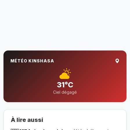
MÉTÉO KINSHASA
31°C
Ciel dégagé
À lire aussi