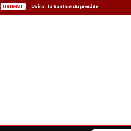
NT
Uvira : la hantise du président burundais Ndayish