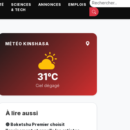
TÉ
SCIENCES
ANNONCES
EMPLOIS
& TECH
MÉTÉO KINSHASA
31°C
Ciel dégagé
À lire aussi
🔴 Boketshu Premier choisit