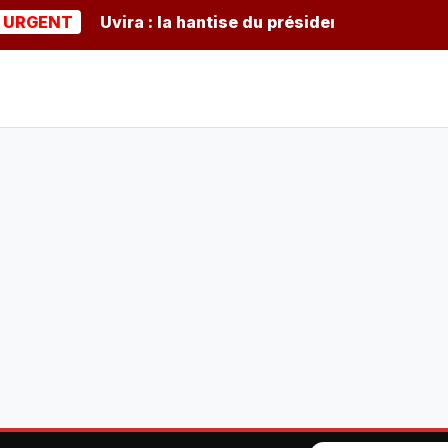
ENT
Uvira : la hantise du président burundais Ndayis