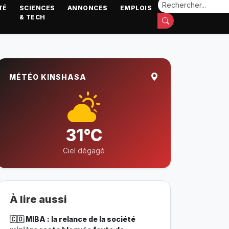
TÉ
SCIENCES
ANNONCES
EMPLOIS
& TECH
MÉTÉO KINSHASA
31°C
Ciel dégagé
À lire aussi
🇨🇩 MIBA : la relance de la société