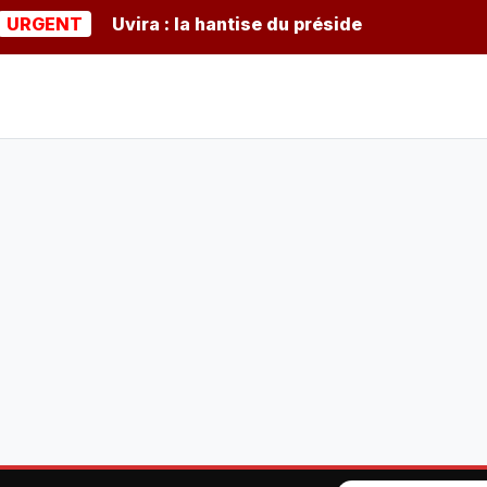
NT
Uvira : la hantise du président burundais Ndayish