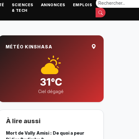
TÉ
SCIENCES
ANNONCES
EMPLOIS
& TECH
MÉTÉO KINSHASA
31°C
Ciel dégagé
À lire aussi
Mort de Vally Amisi : De quoi a peur