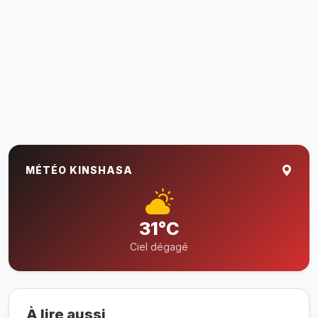
MÉTÉO KINSHASA
31°C
Ciel dégagé
À lire aussi