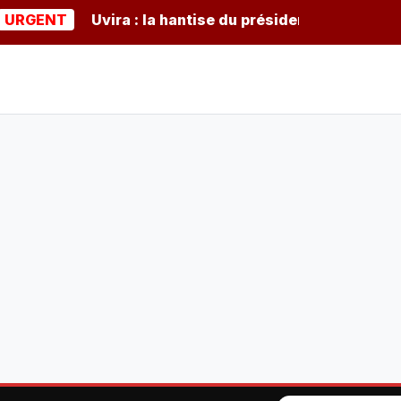
NT
Uvira : la hantise du président burundais Ndayish