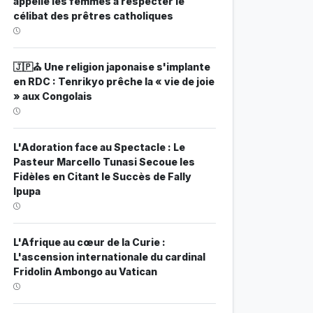
appelle les femmes à respecter le
célibat des prêtres catholiques
🇯🇵⛪ Une religion japonaise s'implante
en RDC : Tenrikyo prêche la « vie de joie
» aux Congolais
L'Adoration face au Spectacle : Le
Pasteur Marcello Tunasi Secoue les
Fidèles en Citant le Succès de Fally
Ipupa
L'Afrique au cœur de la Curie :
L'ascension internationale du cardinal
Fridolin Ambongo au Vatican