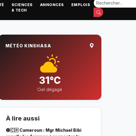
TÉ
SCIENCES
ANNONCES
EMPLOIS
& TECH
MÉTÉO KINSHASA
31°C
Ciel dégagé
À lire aussi
🔴🇨🇲 Cameroun : Mgr Michael Bibi