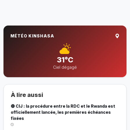
MÉTÉO KINSHASA
31°C
Ciel dégagé
À lire aussi
🔴 CIJ : la procédure entre la RDC et le Rwanda est
officiellement lancée, les premières échéances
fixées