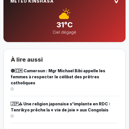
MÉTÉO KINSHASA
31°C
Ciel dégagé
À lire aussi
🔴🇨🇲 Cameroun : Mgr Michael Bibi appelle les
femmes à respecter le célibat des prêtres
catholiques
🇯🇵⛪ Une religion japonaise s'implante en RDC :
Tenrikyo prêche la « vie de joie » aux Congolais