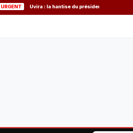
ENT
Uvira : la hantise du président burundais Ndayis