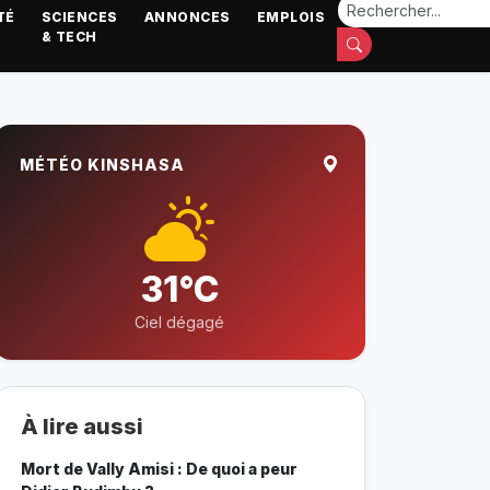
TÉ
SCIENCES
ANNONCES
EMPLOIS
& TECH
MÉTÉO KINSHASA
31°C
Ciel dégagé
À lire aussi
Mort de Vally Amisi : De quoi a peur