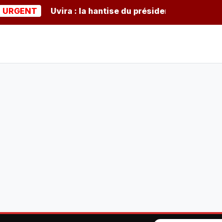
NT
Uvira : la hantise du président burundais Ndayish