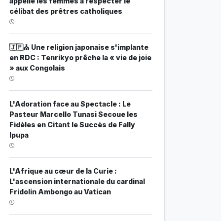
appelle les femmes à respecter le
célibat des prêtres catholiques
🇯🇵⛪ Une religion japonaise s'implante
en RDC : Tenrikyo prêche la « vie de joie
» aux Congolais
L'Adoration face au Spectacle : Le
Pasteur Marcello Tunasi Secoue les
Fidèles en Citant le Succès de Fally
Ipupa
L'Afrique au cœur de la Curie :
L'ascension internationale du cardinal
Fridolin Ambongo au Vatican