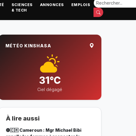
TÉ
SCIENCES
ANNONCES
EMPLOIS
& TECH
MÉTÉO KINSHASA
31°C
Ciel dégagé
À lire aussi
🔴🇨🇲 Cameroun : Mgr Michael Bibi