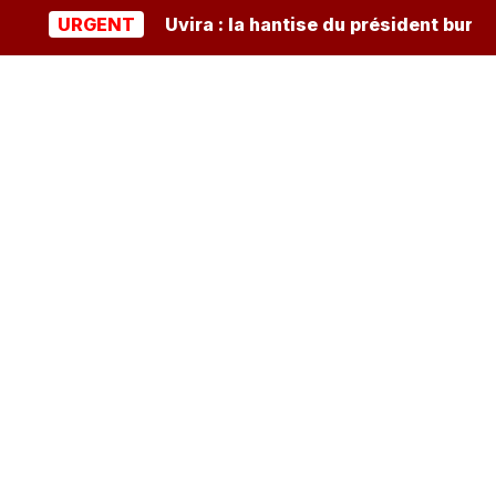
URGENT
Uvira : la hantise du président burundai