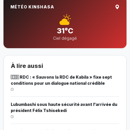
MÉTÉO KINSHASA
31°C
Ciel dégagé
À lire aussi
🇨🇩 RDC : « Sauvons la RDC de Kabila » fixe sept
conditions pour un dialogue national crédible
Lubumbashi sous haute sécurité avant l'arrivée du
président Félix Tshisekedi