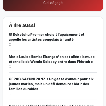
Ciel dégagé
À lire aussi
🔴 Boketshu Premier choisit l'apaisement et
appelle les artistes congolais à l'unité
Marie Louise Ilomba Ekanga s'en est allée : la muse
éternelle de Wendo Kolosoy entre dans l'histoire
CEPAC SAYUNI PANZI : Un geste d’amour pour six
jeunes mariés, mais un défi demeure : bâtir des
familles durables