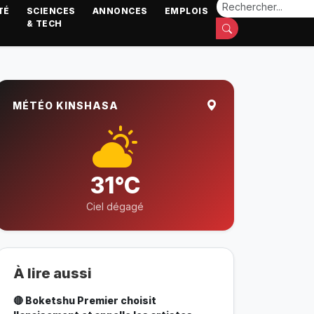
TÉ
SCIENCES
ANNONCES
EMPLOIS
& TECH
MÉTÉO KINSHASA
31°C
Ciel dégagé
À lire aussi
🔴 Boketshu Premier choisit