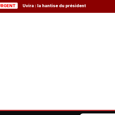
T
Uvira : la hantise du président burundais Ndayishim