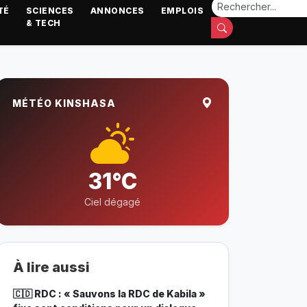
TÉ
SCIENCES
ANNONCES
EMPLOIS
& TECH
MÉTÉO KINSHASA
31°C
Ciel dégagé
À lire aussi
🇨🇩 RDC : « Sauvons la RDC de Kabila »