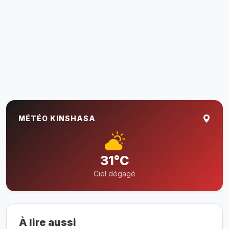
MÉTÉO KINSHASA
31°C
Ciel dégagé
À lire aussi