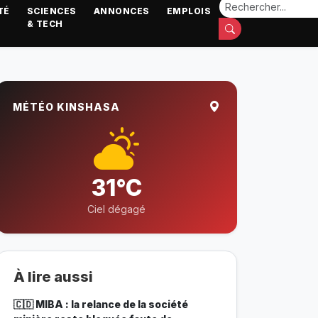
TÉ
SCIENCES
ANNONCES
EMPLOIS
& TECH
MÉTÉO KINSHASA
31°C
Ciel dégagé
À lire aussi
🇨🇩 MIBA : la relance de la société