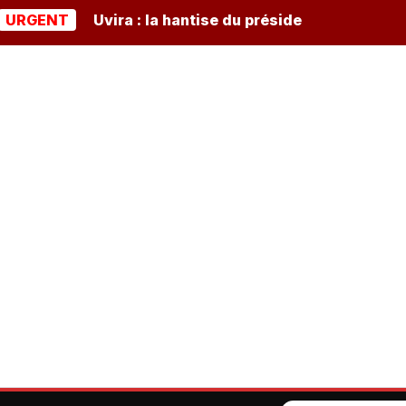
NT
Uvira : la hantise du président burundais Ndayish