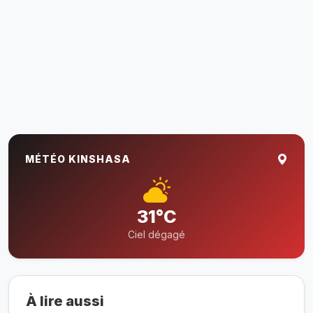
MÉTÉO KINSHASA
31°C
Ciel dégagé
À lire aussi