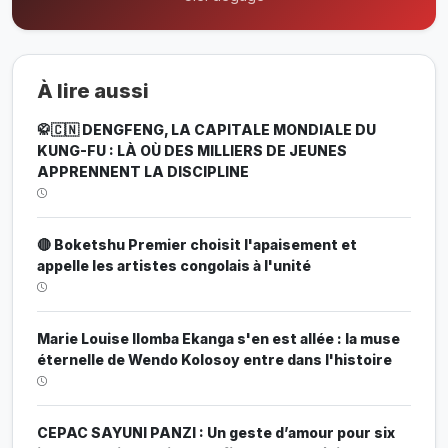
À lire aussi
🥋🇨🇳 DENGFENG, LA CAPITALE MONDIALE DU
KUNG-FU : LÀ OÙ DES MILLIERS DE JEUNES
APPRENNENT LA DISCIPLINE
🔴 Boketshu Premier choisit l'apaisement et
appelle les artistes congolais à l'unité
Marie Louise Ilomba Ekanga s'en est allée : la muse
éternelle de Wendo Kolosoy entre dans l'histoire
CEPAC SAYUNI PANZI : Un geste d’amour pour six