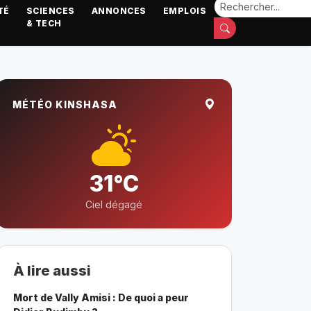
TÉ
SCIENCES
ANNONCES
EMPLOIS
& TECH
MÉTÉO KINSHASA
31°C
Ciel dégagé
À lire aussi
Mort de Vally Amisi : De quoi a peur