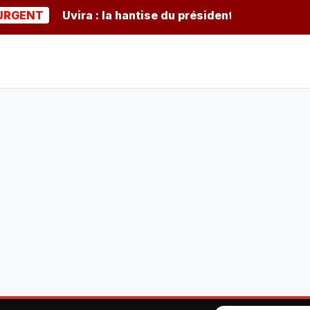
T
Uvira : la hantise du président burundais Ndayishim