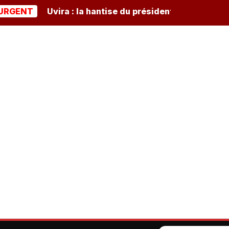
T
Uvira : la hantise du président burundais Ndayishi