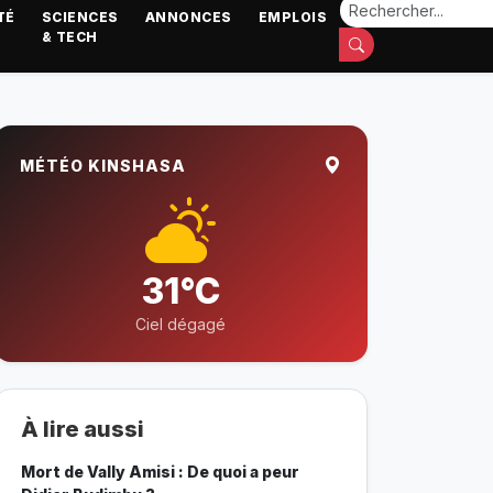
TÉ
SCIENCES
ANNONCES
EMPLOIS
& TECH
MÉTÉO KINSHASA
31°C
Ciel dégagé
À lire aussi
Mort de Vally Amisi : De quoi a peur