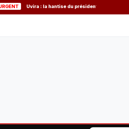
T
Uvira : la hantise du président burundais Ndayishim