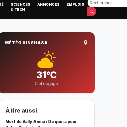
TÉ
SCIENCES
ANNONCES
EMPLOIS
& TECH
MÉTÉO KINSHASA
31°C
Ciel dégagé
À lire aussi
Mort de Vally Amisi : De quoi a peur